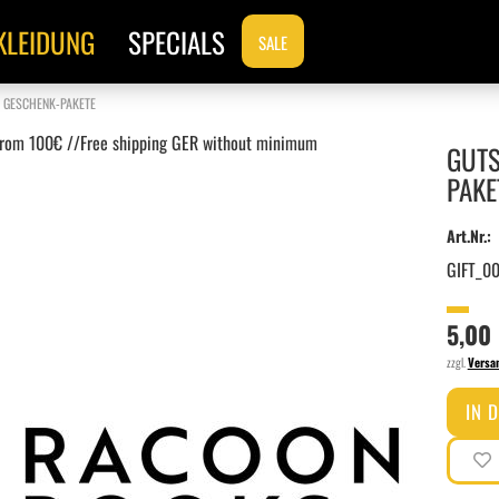
KLEIDUNG
SPECIALS
SALE
 GESCHENK-PAKETE
om 100€ //Free shipping GER without minimum
GUTS
PAKE
Art.Nr.:
GIFT_00
5,00
zzgl.
Versa